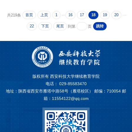
...
...
首页
上页
1
16
17
18
19
20
共219条
22
下页
尾页
跳转
到第
页
版权所有 西安科技大学继续教育学院
电话： 029-85583470
地址：陕西省西安市雁塔中路58号（雁塔校区） 邮编：710054 邮
箱：11554122@qq.com