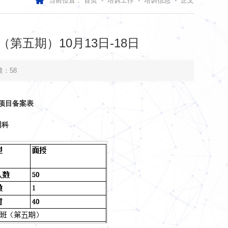
当前位置：
首页
-
培训工作
-
培训信息
- 正文
五期）10月13日-18日
量：
58
项目备案表
训科